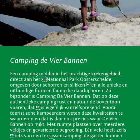
Camping de Vier Bannen
Een camping middenin het prachtige krekengebied,
direct aan het Nationaal Park Oosterschelde,
omgeven door schorren en slikken en alle unieke en
uitbundige flora en fauna die daarbij horen. Zó
bijzonder is Camping De Vier Bannen. Dat op deze
authentieke camping rust en natuur de boventoon
voeren, dat is eigenlijk vanzelfsprekend. Vooral
toeristische kampeerders weten deze kwaliteiten te
waarderen en dat is dan ook precies waar De Vier
Bannen op mikt. Met ruimte plaatsen over meerdere
veldjes en gevarieerde begroeiing. Eén veld heeft zelfs
iets van een terrassencamping: de gasten kunnen