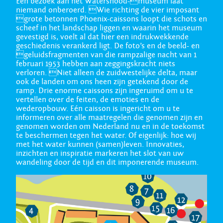
Een bezoek aan het Watersnood-museum laat
niemand onberoerd. Wie richting de vier imposant
grote betonnen Phoenix-caissons loopt die schots en
scheef in het landschap liggen en waarin het museum
gevestigd is, voelt al dat hier een indrukwekkende
geschiedenis verankerd ligt. De foto’s en de beeld- en
geluidsfragmenten van die rampzalige nacht van 1
februari 1953 hebben aan zeggingskracht niets
verloren. Niet alleen de zuidwestelijke delta, maar
ook de landen om ons heen zijn getekend door de
ramp. Drie enorme caissons zijn ingeruimd om u te
vertellen over de feiten, de emoties en de
wederopbouw. Eén caisson is ingericht om u te
informeren over alle maatregelen die genomen zijn en
genomen worden om Nederland nu en in de toekomst
te beschermen tegen het water. Of eigenlijk: hoe wij
met het water kunnen (samen)leven. Innovaties,
inzichten en inspiratie markeren het slot van uw
wandeling door de tijd en dit imponerende museum.