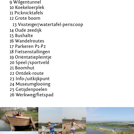
9 Wilgentunnel
10 Koekeloerplek
11 Picknicktafels
12 Grote boom
13 Vissteiger/watertafel-periscoop
14 Oude zeedijk
15 Bushalte
16 Wandelroutes
17 Parkeren P1-P2
18 Fietsenstallingen
19 Oriëntatiepleintje
20 Speel-/sportveld
21 Boomhut
22 Ontdek-route
23 Info-/uitkijkpunt
24 Museumglooiing
25 Getijdenpoelen
26 Werkweg/fietspad