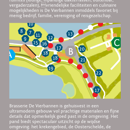
ruimtes (lounge, inpandige dakterrassen, buitenbar,
vergaderzalen), vriendelijke faciliteiten en culinaire
mogelijkheden is De Vierbannen inmiddels favoriet bij
menig bedrijf, familie, vereniging of reisgezelschap.
Brasserie De Vierbannen is gehuisvest in een
ultramodern gebouw vol prachtige materialen en fijne
details dat opmerkelijk goed past in de omgeving. Het
pand biedt spectaculair uitzicht op de wijdse
omgeving: het krekengebied, de Oosterschelde, de